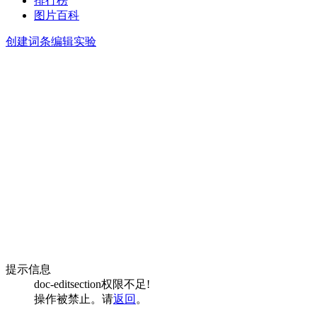
排行榜
图片百科
创建词条
编辑实验
提示信息
doc-editsection权限不足!
操作被禁止。请
返回
。