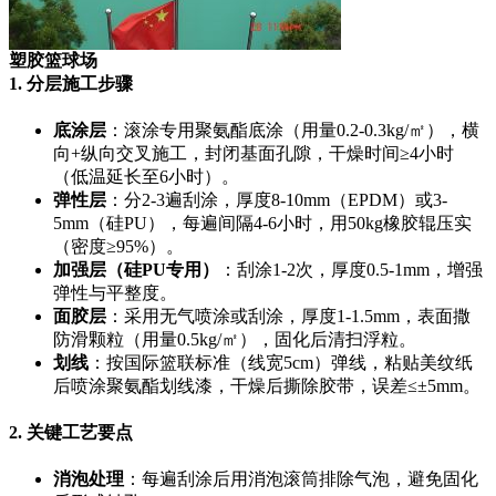
塑胶篮球场
1. 分层施工步骤
底涂层
：滚涂专用聚氨酯底涂（用量0.2-0.3kg/㎡），横
向+纵向交叉施工，封闭基面孔隙，干燥时间≥4小时
（低温延长至6小时）。
弹性层
：分2-3遍刮涂，厚度8-10mm（EPDM）或3-
5mm（硅PU），每遍间隔4-6小时，用50kg橡胶辊压实
（密度≥95%）。
加强层（硅PU专用）
：刮涂1-2次，厚度0.5-1mm，增强
弹性与平整度。
面胶层
：采用无气喷涂或刮涂，厚度1-1.5mm，表面撒
防滑颗粒（用量0.5kg/㎡），固化后清扫浮粒。
划线
：按国际篮联标准（线宽5cm）弹线，粘贴美纹纸
后喷涂聚氨酯划线漆，干燥后撕除胶带，误差≤±5mm。
2. 关键工艺要点
消泡处理
：每遍刮涂后用消泡滚筒排除气泡，避免固化