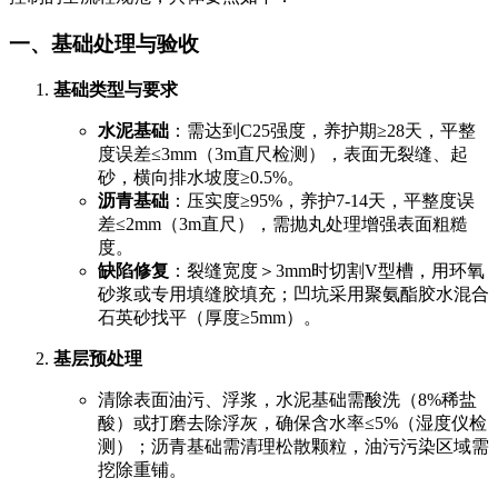
一、基础处理与验收
基础类型与要求
水泥基础
：需达到C25强度，养护期≥28天，平整
度误差≤3mm（3m直尺检测），表面无裂缝、起
砂，横向排水坡度≥0.5%。
沥青基础
：压实度≥95%，养护7-14天，平整度误
差≤2mm（3m直尺），需抛丸处理增强表面粗糙
度。
缺陷修复
：裂缝宽度＞3mm时切割V型槽，用环氧
砂浆或专用填缝胶填充；凹坑采用聚氨酯胶水混合
石英砂找平（厚度≥5mm）。
基层预处理
清除表面油污、浮浆，水泥基础需酸洗（8%稀盐
酸）或打磨去除浮灰，确保含水率≤5%（湿度仪检
测）；沥青基础需清理松散颗粒，油污污染区域需
挖除重铺。