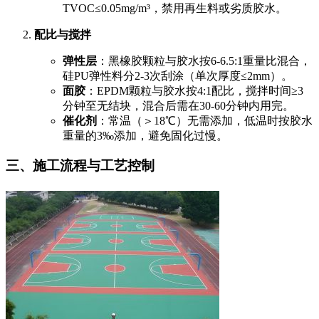
TVOC≤0.05mg/m³，禁用再生料或劣质胶水。
配比与搅拌
弹性层
：黑橡胶颗粒与胶水按6-6.5:1重量比混合，
硅PU弹性料分2-3次刮涂（单次厚度≤2mm）。
面胶
：EPDM颗粒与胶水按4:1配比，搅拌时间≥3
分钟至无结块，混合后需在30-60分钟内用完。
催化剂
：常温（＞18℃）无需添加，低温时按胶水
重量的3‰添加，避免固化过慢。
三、施工流程与工艺控制