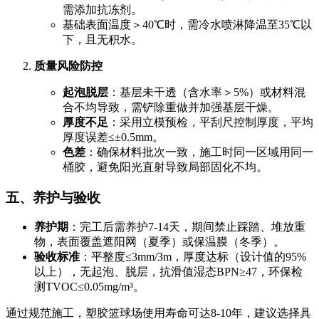
需添加抗冻剂。
基础表面温度＞40℃时，需冷水喷淋降温至35℃以
下，且无积水。
质量风险防控
起泡脱层
：基层未干透（含水率＞5%）或材料混
合不均导致，需铲除重做并加强基层干燥。
厚度不足
：采用立模预检，平刮尺控制厚度，平均
厚度误差≤±0.5mm。
色差
：确保材料批次一致，施工时同一区域用同一
桶胶，避免阳光直射导致局部固化不均。
五、养护与验收
养护期
：完工后需养护7-14天，期间禁止踩踏、堆放重
物，表面覆盖遮阳网（夏季）或保温膜（冬季）。
验收标准
：平整度≤3mm/3m，厚度达标（设计值的95%
以上），无起泡、脱层，抗滑值湿态BPN≥47，环保检
测TVOC≤0.05mg/m³。
通过规范施工，塑胶篮球场使用寿命可达8-10年，建议选择具