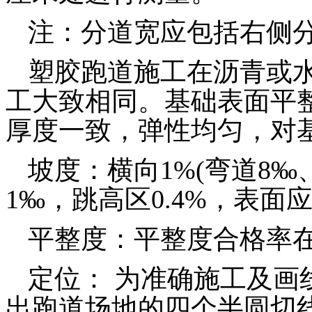
注：分道宽应包括右侧
塑胶跑道施工
在
沥青
或
工大致相同。基础
表面平
厚度一致，弹性均匀，对
坡度：横向1%(弯道8‰
1‰，跳高区0.4%，表
平整度
：平整度合格率在
定位： 为准确施工及画
出跑道场地的四个半圆
切