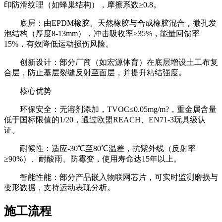
印防滑纹理（如蜂巢结构），摩擦系数≥0.8。
底层：由EPDM橡胶、天然橡胶与合成橡胶混合，微孔发
泡结构（厚度8-13mm），冲击吸收率≥35%，能量回馈率
15%，有效降低运动损伤风险。
创新设计：部分厂商（如宏源体育）在底层增设土工布复
合层，防止基层裂缝反射至面层，并提升粘结强度。
核心优势
环保安全：无溶剂添加，TVOC≤0.05mg/m?，重金属含量
低于国标限值的1/20，通过欧盟REACH、EN71-3玩具级认
证。
耐候性：适应-30℃至80℃温差，抗紫外线（反射率
≥90%）、耐酸雨、防霉变，使用寿命达15年以上。
智能性能：部分产品嵌入物联网芯片，可实时监测磨损与
变形数据，支持运动表现分析。
施工流程