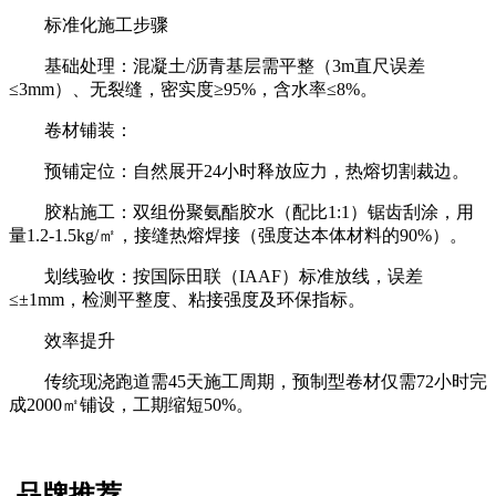
标准化施工步骤
基础处理：混凝土/沥青基层需平整（3m直尺误差
≤3mm）、无裂缝，密实度≥95%，含水率≤8%。
卷材铺装：
预铺定位：自然展开24小时释放应力，热熔切割裁边。
胶粘施工：双组份聚氨酯胶水（配比1:1）锯齿刮涂，用
量1.2-1.5kg/㎡，接缝热熔焊接（强度达本体材料的90%）。
划线验收：按国际田联（IAAF）标准放线，误差
≤±1mm，检测平整度、粘接强度及环保指标。
效率提升
传统现浇跑道需45天施工周期，预制型卷材仅需72小时完
成2000㎡铺设，工期缩短50%。
品牌推荐