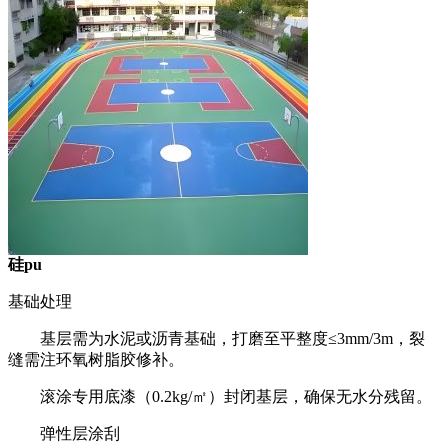
硅pu
基础处理
基层需为水泥或沥青基础，打磨至平整度≤3mm/3m，裂
缝需注环氧树脂胶修补。
滚涂专用底漆（0.2kg/㎡）封闭基层，确保无水分残留。
弹性层涂刮