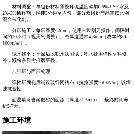
材料调配：单组份材料需按环境温度添加0.5%-1.5%水及
2%-3%稀释剂，搅拌3分钟至均匀。部分双组份产品需按比例
混合催化剂。
分层施工：每层厚度≤2mm，使用带齿刮刀操作，间隔时
间约10小时（视天气调整）。总厚度通常4-8mm（成本约80-
160元/㎡）。
试水找平：干燥后以积水法测试，积水处用弹性材料修
补，颗粒杂质需打磨平整。
加强层与面层处理
弹性层固化后铺设玻纤网格布（抗拉强度≥50kN/m）以增
强抗裂性。
面层喷涂含耐磨砂的面漆（厚度≥1.5mm），最终封闭养
护5-7天。
施工环境