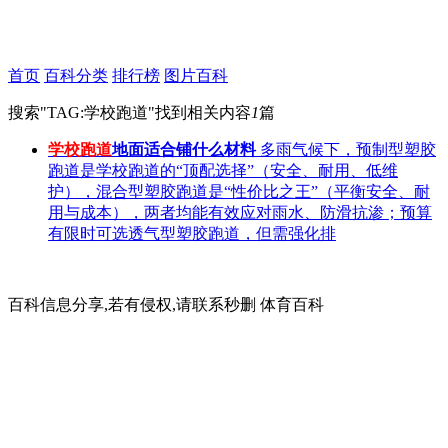
首页
百科分类
排行榜
图片百科
搜索"
TAG:学校跑道
"找到相关内容
1
篇
学校跑道
地面适合铺什么材料
多雨气候下，预制型塑胶
跑道是学校跑道的“顶配选择”（安全、耐用、低维
护），混合型塑胶跑道是“性价比之王”（平衡安全、耐
用与成本），两者均能有效应对雨水、防滑抗渗；预算
有限时可选透气型塑胶跑道，但需强化排
百科信息分享,若有侵权,请联系秒删 体育百科