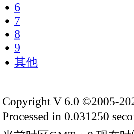
6
7
8
9
其他
Copyright V 6.0 ©2005-2
Processed in 0.031250 secon