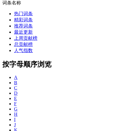
词条名称
热门词条
精彩词条
推荐词条
最近更新
上周贡献榜
总贡献榜
人气指数
按字母顺序浏览
A
B
C
D
E
F
G
H
I
J
K