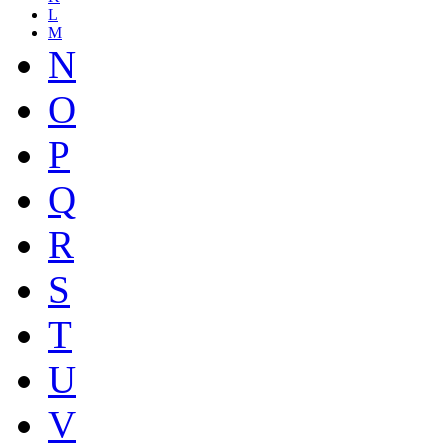
L
M
N
O
P
Q
R
S
T
U
V