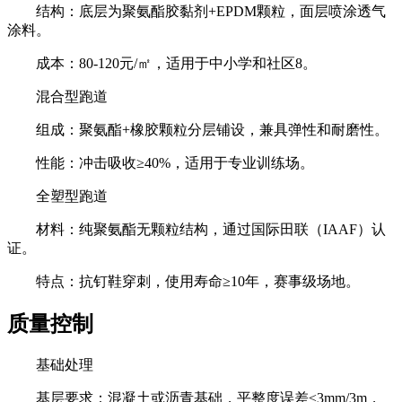
结构：底层为聚氨酯胶黏剂+EPDM颗粒，面层喷涂透气
涂料。
成本：80-120元/㎡，适用于中小学和社区8。
混合型跑道
组成：聚氨酯+橡胶颗粒分层铺设，兼具弹性和耐磨性。
性能：冲击吸收≥40%，适用于专业训练场。
全塑型跑道
材料：纯聚氨酯无颗粒结构，通过国际田联（IAAF）认
证。
特点：抗钉鞋穿刺，使用寿命≥10年，赛事级场地。
质量控制
基础处理
基层要求：混凝土或沥青基础，平整度误差≤3mm/3m，