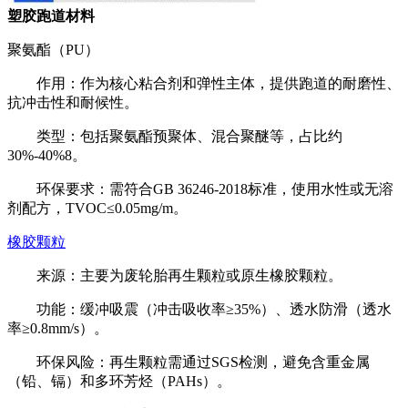
塑胶跑道材料
聚氨酯（PU）
作用：作为核心粘合剂和弹性主体，提供跑道的耐磨性、
抗冲击性和耐候性。
类型：包括聚氨酯预聚体、混合聚醚等，占比约
30%-40%8。
环保要求：需符合GB 36246-2018标准，使用水性或无溶
剂配方，TVOC≤0.05mg/m。
橡胶颗粒
来源：主要为废轮胎再生颗粒或原生橡胶颗粒。
功能：缓冲吸震（冲击吸收率≥35%）、透水防滑（透水
率≥0.8mm/s）。
环保风险：再生颗粒需通过SGS检测，避免含重金属
（铅、镉）和多环芳烃（PAHs）。