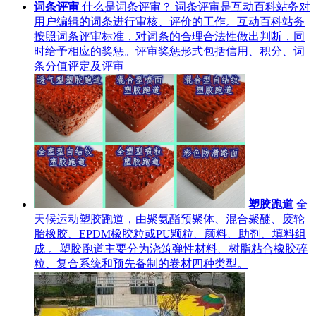
词条评审
什么是词条评审？ 词条评审是互动百科站务对
用户编辑的词条进行审核、评价的工作。互动百科站务
按照词条评审标准，对词条的合理合法性做出判断，同
时给予相应的奖惩。评审奖惩形式包括信用、积分、词
条分值评定及评审
塑胶跑道
全
天候运动塑胶跑道，由聚氨酯预聚体、混合聚醚、废轮
胎橡胶、EPDM橡胶粒或PU颗粒、颜料、助剂、填料组
成 。塑胶跑道主要分为浇筑弹性材料、树脂粘合橡胶碎
粒、复合系统和预先备制的卷材四种类型。