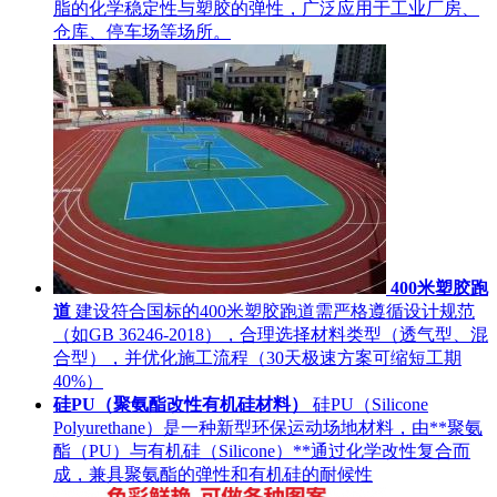
脂的化学稳定性与塑胶的弹性，广泛应用于工业厂房、
仓库、停车场等场所。
400米塑胶跑
道
建设符合国标的400米塑胶跑道需严格遵循设计规范
（如GB 36246-2018），合理选择材料类型（透气型、混
合型），并优化施工流程（30天极速方案可缩短工期
40%）
硅PU（聚氨酯改性有机硅材料）
硅PU（Silicone
Polyurethane）是一种新型环保运动场地材料，由**聚氨
酯（PU）与有机硅（Silicone）**通过化学改性复合而
成，兼具聚氨酯的弹性和有机硅的耐候性